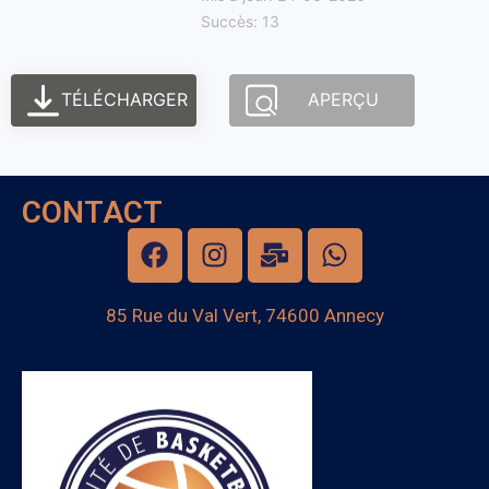
Succès: 13
TÉLÉCHARGER
APERÇU
CONTACT
85 Rue du Val Vert, 74600 Annecy