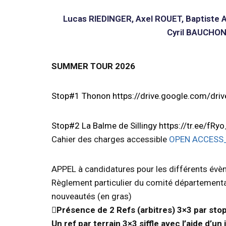
Lucas RIEDINGER, Axel ROUET, Baptiste
Cyril BAUCHO
SUMMER TOUR 2026
Stop#1 Thonon
https://drive.google.com/d
Stop#2 La Balme de Sillingy
https://tr.ee/fRy
Cahier des charges accessible
OPEN ACCESS_
APPEL à candidatures pour les différents év
Règlement particulier du comité département
nouveautés (en gras)
Présence de 2 Refs (arbitres) 3×3 par stop
Un ref par terrain 3×3 siffle avec l’aide d’un