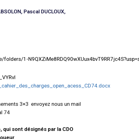
 ABSOLON, Pascal DUCLOUX,
N
rive/folders/1-N9QXZiMe8RDQ90wXUux4bvT9RR7jc4S?usp=s
o_VYRvl
cahier_des_charges_open_acess_CD74.docx
ènements 3×3 envoyez nous un mail
al 74
, qui sont désignés par la CDO
 joueur