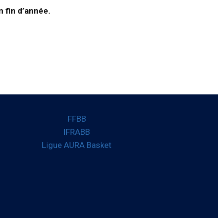
n fin d’année.
FFBB
IFRABB
Ligue AURA Basket