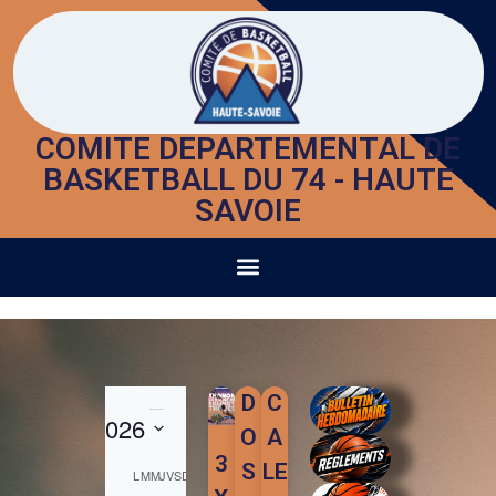
COMITE DEPARTEMENTAL DE
BASKETBALL DU 74 - HAUTE
SAVOIE
D
C
O
A
3
S
LE