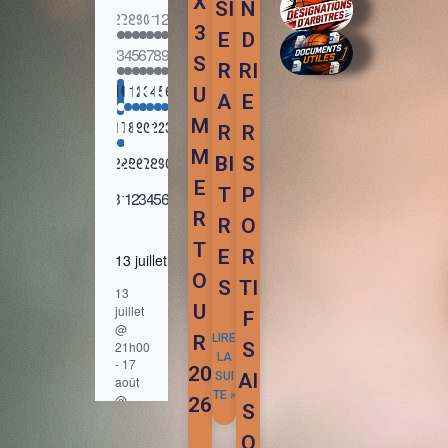
X
SI
N
3
E
D
S
R
RI
U
A
E
M
R
R
M
BI
S
E
T
P
R
R
O
T
E
R
O
S
TI
U
F
LIRE
R
S
LA
20
SUI
AI
TE »
26
S
O