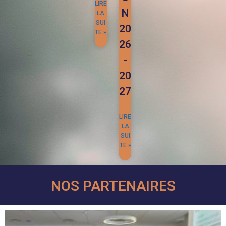
LIRE
N
LA
SUI
20
TE »
26
-
20
27
LIRE
LA
SUI
TE »
NOS PARTENAIRES