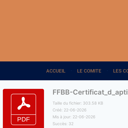
ACCUEIL
LE COMITE
LES C
FFBB-Certificat_d_ap
Taille du fichier: 303.58 KB
Créé: 22-06-2026
Mis à jour: 22-06-2026
Succès: 32