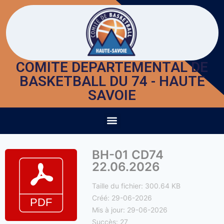
COMITE DEPARTEMENTAL DE
BASKETBALL DU 74 - HAUTE
SAVOIE
BH-01 CD74
22.06.2026
Taille du fichier: 300.64 KB
Créé: 29-06-2026
Mis à jour: 29-06-2026
Succès: 27