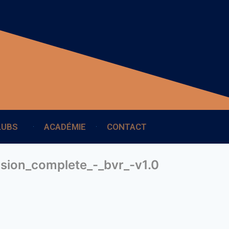
LUBS
ACADÉMIE
CONTACT
rsion_complete_-_bvr_-v1.0