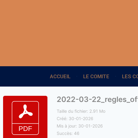
ACCUEIL
LE COMITE
LES C
2022-03-22_regles_off
Taille du fichier: 2.91 Mo
Créé: 30-01-2026
Mis à jour: 30-01-2026
Succès: 46