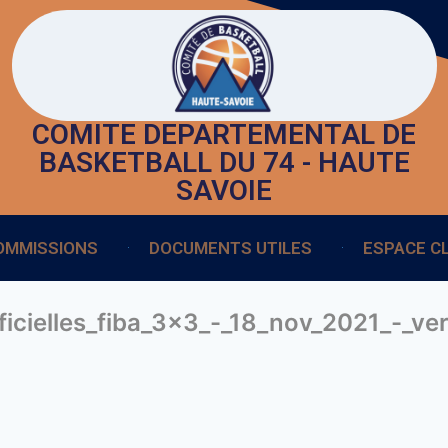
COMITE DEPARTEMENTAL DE
BASKETBALL DU 74 - HAUTE
SAVOIE
OMMISSIONS
DOCUMENTS UTILES
ESPACE C
icielles_fiba_3x3_-_18_nov_2021_-_ve